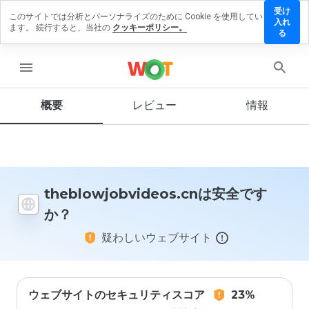
受け
このサイトでは分析とパーソナライズのために Cookie を使用してい
wjobvideos.cn
入れ
ます。 続行すると、当社の
クッキーポリシー。
ューを残す
る
menu
概要
レビュー
情報
この
ウェ
ブサ
イト
を1
から
5の
theblowjobvideos.cnは安全です
間
か？
で、
どの
疑わしいウェブサイト
よう
に評
価し
ます
か？
ウェブサイトのセキュリティスコア
23%