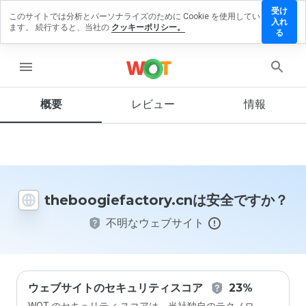
受け
このサイトでは分析とパーソナライズのために Cookie を使用してい
giefactory.cn
入れ
ます。 続行すると、当社の
クッキーポリシー。
ューを残す
る
menu
概要
レビュー
情報
この
ウェ
ブサ
イト
を1
から
5の
theboogiefactory.cnは安全ですか？
間
で、
不明なウェブサイト
どの
よう
に評
価し
ます
か？
ウェブサイトのセキュリティスコア
23%