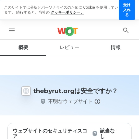
受け
このサイトでは分析とパーソナライズのために Cookie を使用してい
ebyrut.org
入れ
ます。 続行すると、当社の
クッキーポリシー。
レビュー
る
残す
menu
概要
レビュー
情報
この
ウェ
ブサ
イト
を1
から
thebyrut.orgは安全ですか？
5の
間
不明なウェブサイト
で、
どの
よう
に評
価し
ます
ウェブサイトのセキュリティスコ
該当な
か？
ア
し