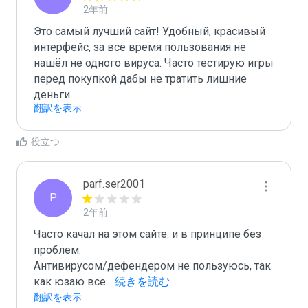
2年前
Это самый лучший сайт! Удобный, красивый 
интерфейс, за всё время пользования не 
нашёл не одного вируса. Часто тестирую игры 
перед покупкой дабы не тратить лишние 
деньги.
翻訳を表示
役立つ
parf.ser2001
P
2年前
Часто качал на этом сайте. и в принципе без 
проблем.

Антивирусом/дефендером не пользуюсь, так 
как юзаю все
...
 続きを読む
翻訳を表示