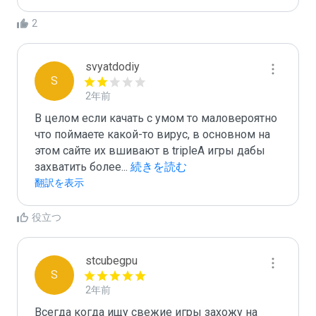
2
svyatdodiy
S
2年前
В целом если качать с умом то маловероятно 
что поймаете какой-то вирус, в основном на 
этом сайте их вшивают в tripleA игры дабы 
захватить более
...
 続きを読む
翻訳を表示
役立つ
stcubegpu
S
2年前
Всегда когда ищу свежие игры захожу на 