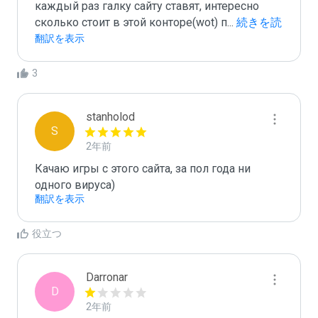
каждый раз галку сайту ставят, интересно 
сколько стоит в этой конторе(wot) п
...
 続きを読
む
翻訳を表示
3
stanholod
S
2年前
Качаю игры с этого сайта, за пол года ни 
одного вируса)
翻訳を表示
役立つ
Darronar
D
2年前