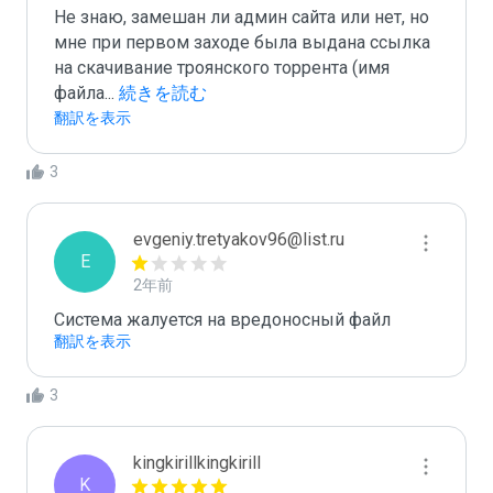
Не знаю, замешан ли админ сайта или нет, но 
мне при первом заходе была выдана ссылка 
на скачивание троянского торрента (имя 
файла
...
 続きを読む
翻訳を表示
3
evgeniy.tretyakov96@list.ru
E
2年前
Система жалуется на вредоносный файл
翻訳を表示
3
kingkirillkingkirill
K