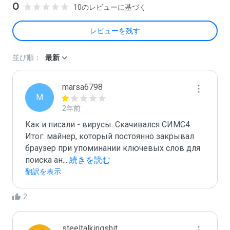
0
10のレビューに基づく
レビューを残す
並び順：
最新
marsa6798
M
2年前
Как и писали - вирусы. Скачивался СИМС4. 
Итог: майнер, который постоянно закрывал 
браузер при упоминании ключевых слов для 
поиска ан
...
 続きを読む
翻訳を表示
2
steeltalkingshit