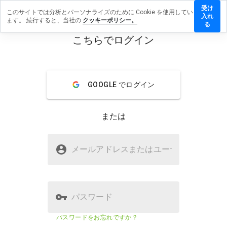
受け
このサイトでは分析とパーソナライズのために Cookie を使用してい
inghands.com.es
入れ
ます。 続行すると、当社の
クッキーポリシー。
ーを残す
る
こちらでログイン
menu
概要
レビュー
情報
この
GOOGLE でログイン
ウェ
ブサ
イト
または
を1
から
5の
theclappinghands.com.esは安全で
間
メールアドレスまたはユーザ
名
すか？
で、
どの
疑わしいウェブサイト
よう
に評
価し
パスワード
ます
か？
ウェブサイトのセキュリティスコア
23%
パスワードをお忘れですか？