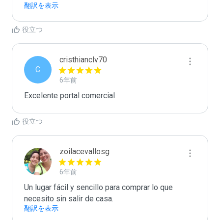
翻訳を表示
役立つ
cristhianclv70
C
6年前
Excelente portal comercial
役立つ
zoilacevallosg
6年前
Un lugar fácil y sencillo para comprar lo que 
necesito sin salir de casa.
翻訳を表示