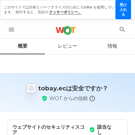
受け
このサイトでは分析とパーソナライズのために Cookie を使用してい
obay.ec
入れ
ます。 続行すると、当社の
クッキーポリシー。
にレビ
る
ューを
残す
menu
概要
レビュー
情報
この
ウェ
ブサ
イト
を1
tobay.ecは安全ですか？
から
5の
WOT からの信頼
間
で、
どの
よう
に評
価し
ウェブサイトのセキュリティスコ
該当な
ます
ア
し