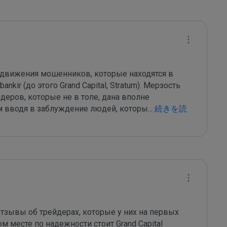
движения мошенников, которые находятся в 
ir (до этого Grand Capital, Stratum). Мерзость 
деров, которые не в топе, дана вполне 
м вводя в заблуждение людей, которы
...
 続きを読
тзывы об трейдерах, которые у них на первых 
м месте по надежности стоит Grand Capital   