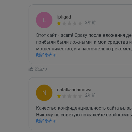
lpligad
L
2年前
Этот сайт - scam! Сразу после вложения де
прибыли были ложными, и мои средства ис
мошенничество, и я настоятельно рекомен
翻訳を表示
役立つ
natalkaadamowa
N
2年前
Качество конфиденциальность сайта вызыв
Никому не советую пожалейте свой компь
翻訳を表示