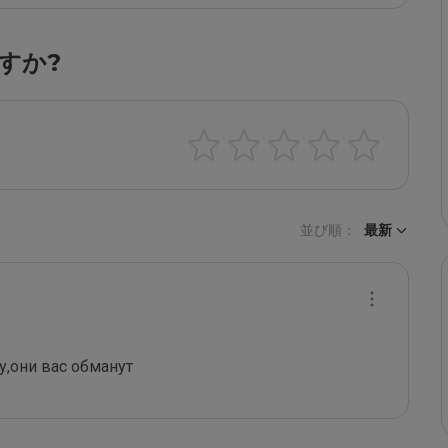
すか?
並び順：
最新
у,они вас обманут