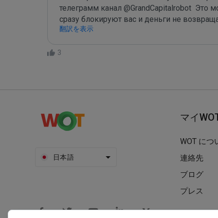
телеграмм канал @GrandCapitalrobot  Это 
сразу блокируют вас и деньги не возвращ
翻訳を表示
3
マイWO
WOT につ
日本語
連絡先
ブログ
プレス