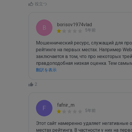
役立つ
borisov1974vlad
B
5年前
Мошеннический ресурс, служащий для про
рейтинге на первых местах. Например Webbank
заключается в том, что про некоторых трей
правдоподобная низкая оценка. Тем самы
む
翻訳を表示
2
fafnir_m
F
5年前
Этот сайт намеренно удаляет негативные о
местах рейтинга. В частности у них на перво