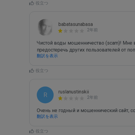
役立つ
babatasunabasa
2年前
Чистой воды мошенничество (scam)! Мне в
предостеречь других пользователей от поп
翻訳を表示
役立つ
ruslanustinskii
R
2年前
Очень не годный и мошеннический сайт, 
翻訳を表示
役立つ