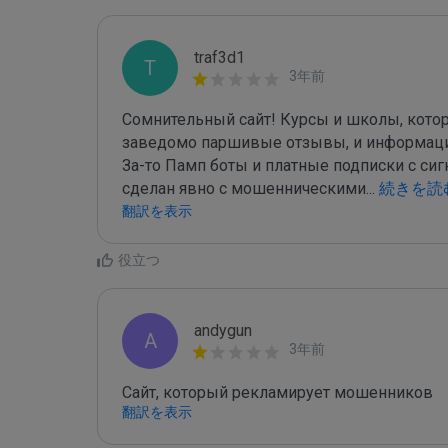
traf3d1
T
3年前
Сомнительный сайт! Курсы и школы, котор
заведомо паршивые отзывы, и информация,
За-то Памп боты и платные подписки с сиг
сделан явно с мошенническими
...
 続きを読
翻訳を表示
役立つ
andygun
A
3年前
Сайт, который рекламирует мошенников
翻訳を表示