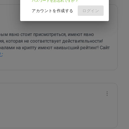
パスワードをお忘れですか？
アカウントを作成する
ログイン
ым явно стоит присмотреться, имеют явно 
 которая не соответствует действительности! 
налами на крипту имеют наивысший рейтинг! Сайт 
む