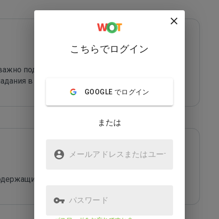
こちらでログイン
ажно поделиться этой информацией, чтобы 
адания в ловушку этого сайта.
GOOGLE でログイン
または
メールアドレスまたはユーザ
名
содержащий scam и кучу фейков
パスワード