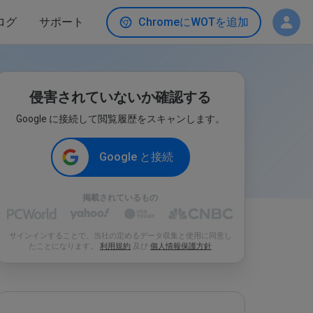
ログ
サポート
ChromeにWOTを追加
侵害されていないか確認する
Google に接続して閲覧履歴をスキャンします。
Google と接続
掲載されているもの
サインインすることで、当社の定めるデータ収集と使用に同意し
たことになります。
利用規約
及び
個人情報保護方針