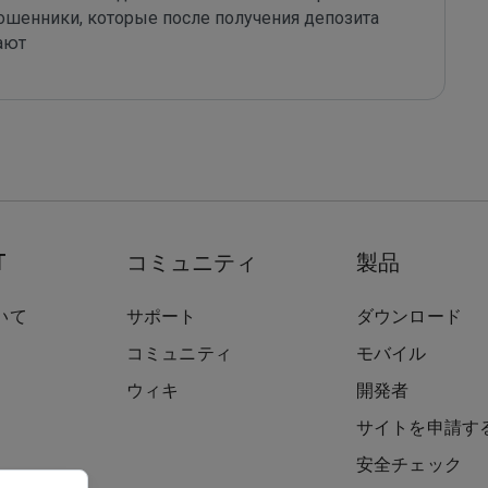
мошенники, которые после получения депозита 
ают
T
コミュニティ
製品
いて
サポート
ダウンロード
コミュニティ
モバイル
ウィキ
開発者
サイトを申請す
安全チェック