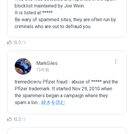
blocklist maintained by Joe Wein.

It is listed at *****

Be wary of spammed sites, they are often run by 
criminals who are out to defraud you.
役立つ
MarkGiles
15年前
tremedicw.ru Pfizer fraud - abuse of ***** and the 
Pfizer trademark. It started Nov 29, 2010 when 
the spammers began a campaign where they 
spam a lon
...
 続きを読む
役立つ