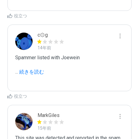
役立つ
c۞g
14年前
Spammer listed with Joewein

...
 続きを読む
役立つ
MarkGiles
15年前
This site was detected and reported in the spam 