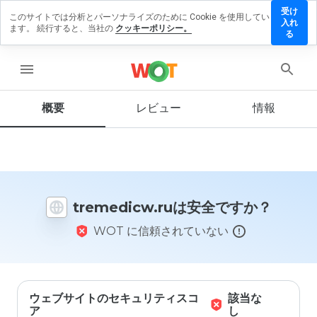
受け
このサイトでは分析とパーソナライズのために Cookie を使用してい
medicw.ru
入れ
ます。 続行すると、当社の
クッキーポリシー。
レビュー
る
残す
menu
概要
レビュー
情報
この
ウェ
ブサ
イト
を1
から
tremedicw.ruは安全ですか？
5の
間
WOT に信頼されていない
で、
どの
よう
に評
価し
ます
ウェブサイトのセキュリティスコ
該当な
か？
ア
し