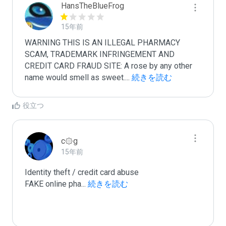
HansTheBlueFrog
15年前
WARNING THIS IS AN ILLEGAL PHARMACY 
SCAM, TRADEMARK INFRINGEMENT AND 
CREDIT CARD FRAUD SITE: A rose by any other 
name would smell as sweet.
...
 続きを読む
役立つ
c۞g
15年前
Identity theft / credit card abuse

FAKE online pha
...
 続きを読む