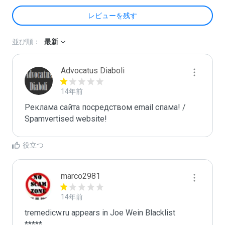
レビューを残す
並び順：
最新
Advocatus Diaboli
14年前
Реклама сайта посредством email спама! / 
Spamvertised website!
役立つ
marco2981
14年前
tremedicw.ru appears in Joe Wein Blacklist

*****