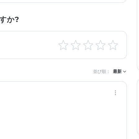
すか?
並び順：
最新