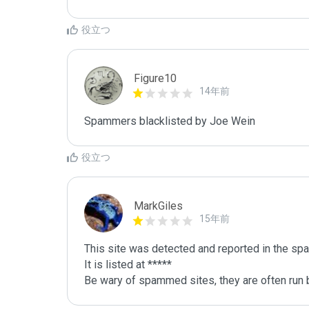
役立つ
Figure10
14年前
Spammers blacklisted by Joe Wein 
役立つ
MarkGiles
15年前
This site was detected and reported in the spa
It is listed at *****

Be wary of spammed sites, they are often run b