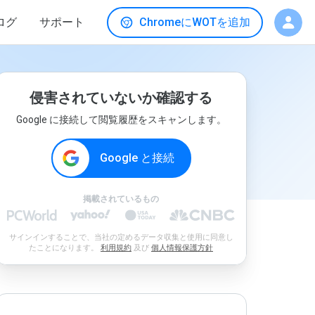
ログ
サポート
ChromeにWOTを追加
侵害されていないか確認する
Google に接続して閲覧履歴をスキャンします。
Google と接続
掲載されているもの
サインインすることで、当社の定めるデータ収集と使用に同意し
たことになります。
利用規約
及び
個人情報保護方針