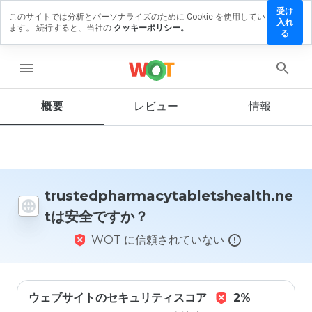
受け
このサイトでは分析とパーソナライズのために Cookie を使用してい
cytabletshealth.net
入れ
ます。 続行すると、当社の
クッキーポリシー。
を残す
る
menu
概要
レビュー
情報
この
ウェ
ブサ
イト
を1
から
5の
trustedpharmacytabletshealth.ne
間
tは安全ですか？
で、
どの
WOT に信頼されていない
よう
に評
価し
ます
か？
ウェブサイトのセキュリティスコア
2%