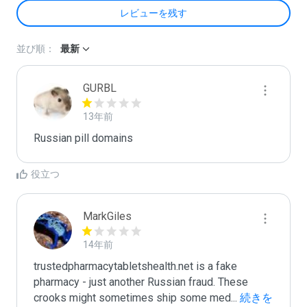
レビューを残す
並び順：
最新
GURBL
13年前
Russian pill domains
役立つ
MarkGiles
14年前
trustedpharmacytabletshealth.net is a fake 
pharmacy - just another Russian fraud. These 
crooks might sometimes ship some med
...
 続きを