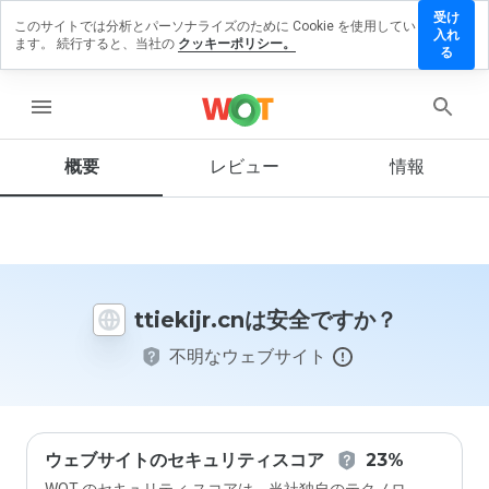
受け
このサイトでは分析とパーソナライズのために Cookie を使用してい
tiekijr.cn
入れ
ます。 続行すると、当社の
クッキーポリシー。
にレビ
る
ューを
残す
menu
概要
レビュー
情報
この
ウェ
ブサ
イト
を1
ttiekijr.cnは安全ですか？
から
5の
不明なウェブサイト
間
で、
どの
よう
に評
価し
ウェブサイトのセキュリティスコア
23%
ます