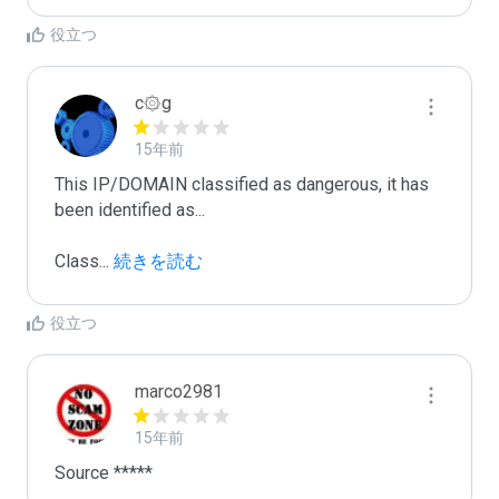
役立つ
c۞g
15年前
This IP/DOMAIN classified as dangerous, it has 
been identified as...

Class
...
 続きを読む
役立つ
marco2981
15年前
Source *****