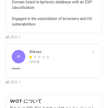
Domain listed in hpHosts database with an EXP 
classification.

Engaged in the exploitation of browsers and OS 
vulnerabilities.
役立つ
Warxas
W
16年前
*****
役立つ
WOT について