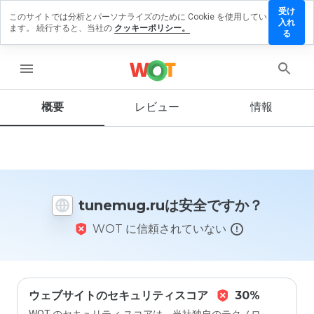
受け
このサイトでは分析とパーソナライズのために Cookie を使用してい
nemug.ru
入れ
ます。 続行すると、当社の
クッキーポリシー。
レビュ
る
を残す
menu
概要
レビュー
情報
この
ウェ
ブサ
イト
を1
から
tunemug.ruは安全ですか？
5の
間
WOT に信頼されていない
で、
どの
よう
に評
価し
ます
ウェブサイトのセキュリティスコア
30%
か？