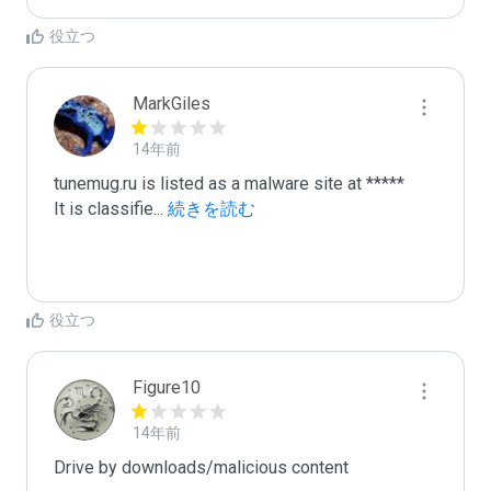
役立つ
MarkGiles
14年前
tunemug.ru is listed as a malware site at *****

It is classifie
...
 続きを読む
役立つ
Figure10
14年前
Drive by downloads/malicious content