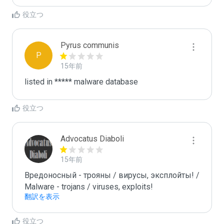
役立つ
Pyrus communis
P
15年前
listed in ***** malware database
役立つ
Advocatus Diaboli
15年前
Вредоносный - трояны / вирусы, эксплойты! / 
Malware - trojans / viruses, exploits!
翻訳を表示
役立つ