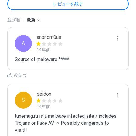
レビューを残す
並び順：
最新
anonom0us
A
14年前
Source of maleware *****
役立つ
seidon
S
14年前
tunemug.ru is a malware infected site / includes 
Trojans or Fake AV -> Possibly dangerous to 
visit!!