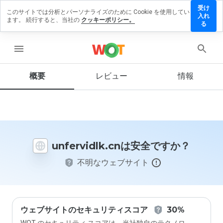
受け
このサイトでは分析とパーソナライズのために Cookie を使用してい
ervidlk.cn
入れ
ます。 続行すると、当社の
クッキーポリシー。
レビュー
る
残す
menu
概要
レビュー
情報
この
ウェ
ブサ
イト
を1
から
unfervidlk.cnは安全ですか？
5の
間
不明なウェブサイト
で、
どの
よう
に評
価し
ます
ウェブサイトのセキュリティスコア
30%
か？