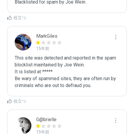
Blacklisted for spam by Joe Wein.
役立つ
MarkGiles
15年前
This site was detected and reported in the spam 
blocklist maintained by Joe Wein.

It is listed at *****

Be wary of spammed sites, they are often run by 
criminals who are out to defraud you.
役立つ
G@brielle
15年前