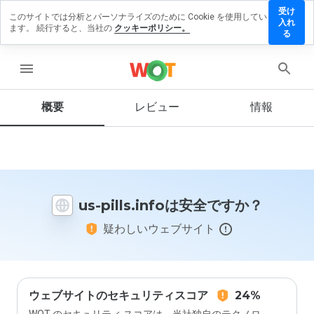
受け
このサイトでは分析とパーソナライズのために Cookie を使用してい
s-
入れ
ます。 続行すると、当社の
クッキーポリシー。
ills.info
る
にレビ
ューを
menu
残す
概要
レビュー
情報
この
ウェ
ブサ
イト
us-pills.infoは安全ですか？
を1
から
疑わしいウェブサイト
5の
間
で、
どの
よう
に評
ウェブサイトのセキュリティスコア
24%
価し