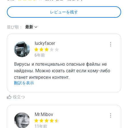
レビューを残す
並び順：
最新
luckyfacer
6年前
Вирусы и потенциально опасные файлы не 
найдены. Можно юзать сайт если кому-либо 
станет интересен контент.
翻訳を表示
役立つ
Mr.Mibov
11年前