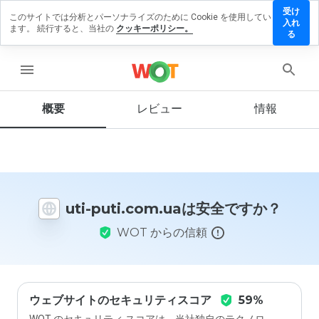
受け
このサイトでは分析とパーソナライズのために Cookie を使用してい
-
入れ
ます。 続行すると、当社の
クッキーポリシー。
ti.com.ua
る
レビュ
を残す
menu
概要
レビュー
情報
この
ウェ
ブサ
イト
を1
uti-puti.com.uaは安全ですか？
から
5の
WOT からの信頼
間
で、
どの
よう
に評
価し
ウェブサイトのセキュリティスコア
59%
ます