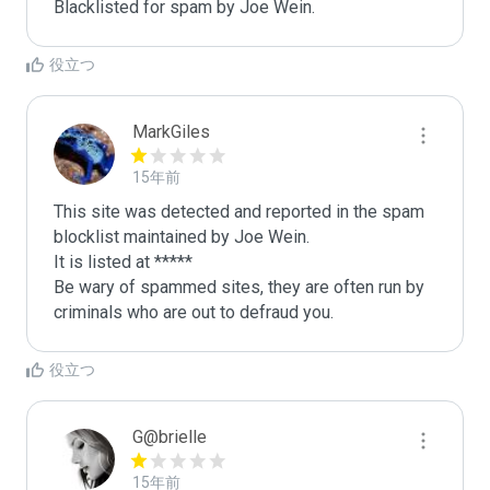
Blacklisted for spam by Joe Wein.
役立つ
MarkGiles
15年前
This site was detected and reported in the spam 
blocklist maintained by Joe Wein.

It is listed at *****

Be wary of spammed sites, they are often run by 
criminals who are out to defraud you.
役立つ
G@brielle
15年前