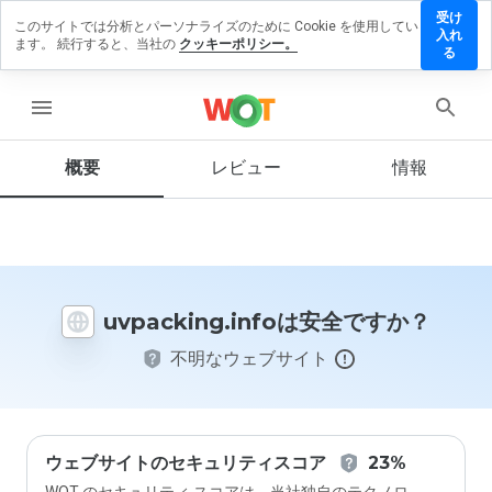
受け
このサイトでは分析とパーソナライズのために Cookie を使用してい
cking.info
入れ
ます。 続行すると、当社の
クッキーポリシー。
レビューを
る
す
menu
概要
レビュー
情報
この
ウェ
ブサ
イト
を1
から
uvpacking.infoは安全ですか？
5の
間
不明なウェブサイト
で、
どの
よう
に評
価し
ます
ウェブサイトのセキュリティスコア
23%
か？