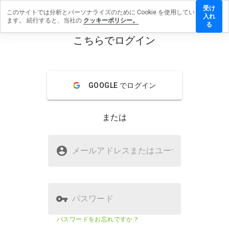
受け
このサイトでは分析とパーソナライズのために Cookie を使用してい
wvw.info
入れ
ます。 続行すると、当社の
クッキーポリシー。
レビュ
る
を残す
こちらでログイン
menu
概要
レビュー
情報
GOOGLE でログイン
この
ウェ
ブサ
または
イト
を1
から
vawvw.infoは安全ですか？
5の
メールアドレスまたはユーザ
名
間
不明なウェブサイト
で、
どの
よう
に評
パスワード
価し
ます
ウェブサイトのセキュリティスコア
23%
パスワードをお忘れですか？
か？