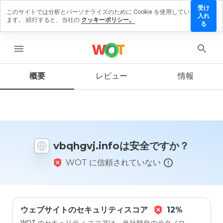
受け
このサイトでは分析とパーソナライズのために Cookie を使用してい
hgvj.info
入れ
ます。 続行すると、当社の
クッキーポリシー。
レビュー
る
残す
menu
概要
レビュー
情報
この
ウェ
ブサ
イト
を1
から
vbqhgvj.infoは安全ですか？
5の
間
WOT に信頼されていない
で、
どの
よう
に評
価し
ます
ウェブサイトのセキュリティスコア
12%
か？