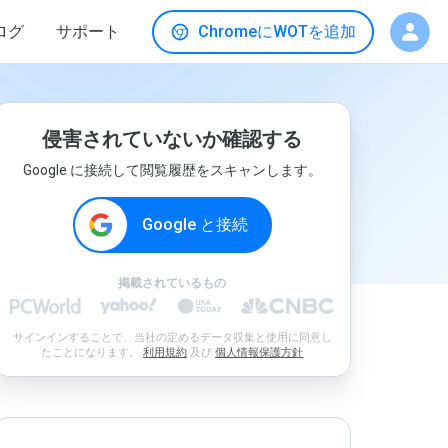
ログ
サポート
ChromeにWOTを追加
侵害されていないか確認する
Google に接続して閲覧履歴をスキャンします。
Google と接続
掲載されているもの
サインインすることで、当社の定めるデータ収集と使用に同意し
たことになります。
利用規約
及び
個人情報保護方針