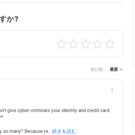
すか?
並び順：
最新
't give cyber-criminals your identity and credit card.

*

Why so many? Because re
...
 続きを読む