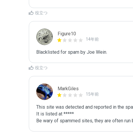
役立つ
Figure10
14年前
Blacklisted for spam by Joe Wein.
役立つ
MarkGiles
15年前
This site was detected and reported in the spa
It is listed at *****

Be wary of spammed sites, they are often run b