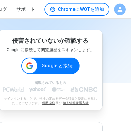
ログ
サポート
ChromeにWOTを追加
侵害されていないか確認する
Google に接続して閲覧履歴をスキャンします。
Google と接続
掲載されているもの
サインインすることで、当社の定めるデータ収集と使用に同意し
たことになります。
利用規約
及び
個人情報保護方針