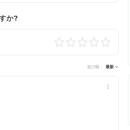
すか?
並び順：
最新