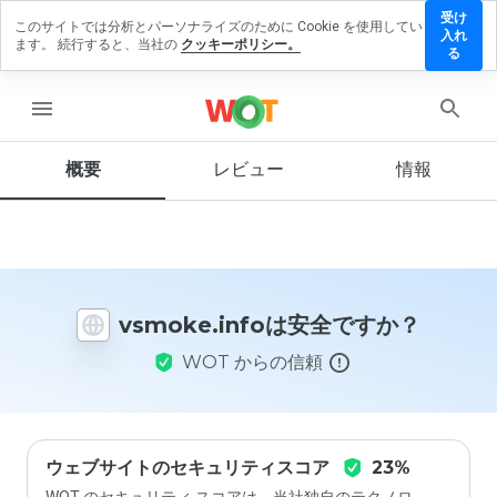
受け
このサイトでは分析とパーソナライズのために Cookie を使用してい
moke.info
入れ
ます。 続行すると、当社の
クッキーポリシー。
レビュー
る
残す
menu
概要
レビュー
情報
この
ウェ
ブサ
イト
を1
から
vsmoke.infoは安全ですか？
5の
間
WOT からの信頼
で、
どの
よう
に評
価し
ます
ウェブサイトのセキュリティスコア
23%
か？