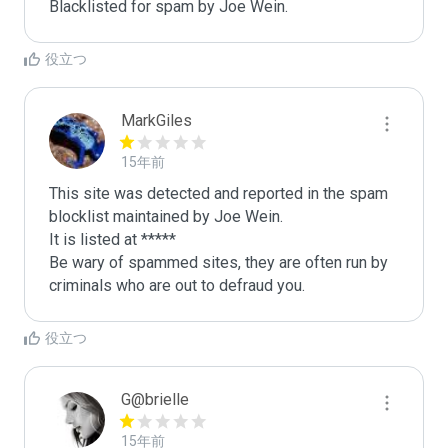
Blacklisted for spam by Joe Wein.
役立つ
MarkGiles
15年前
This site was detected and reported in the spam 
blocklist maintained by Joe Wein.

It is listed at *****

Be wary of spammed sites, they are often run by 
criminals who are out to defraud you.
役立つ
G@brielle
15年前