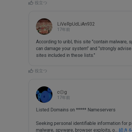
役立つ
LiVeRpUdLiAn932
17年前
According to uribl, this site "contain malware,
can damage your system" and "strongly advises 
sites included in these lists."
役立つ
c۞g
17年前
Listed Domains on ***** Nameservers

Seeking personal identifiable information for
malware, spyware, browser exploits, o
...
 続き