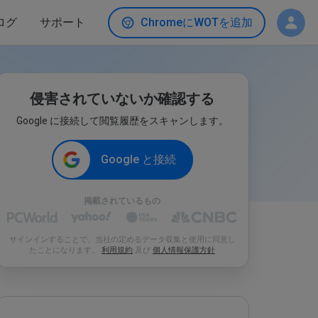
ログ
サポート
ChromeにWOTを追加
侵害されていないか確認する
Google に接続して閲覧履歴をスキャンします。
Google と接続
掲載されているもの
サインインすることで、当社の定めるデータ収集と使用に同意し
たことになります。
利用規約
及び
個人情報保護方針