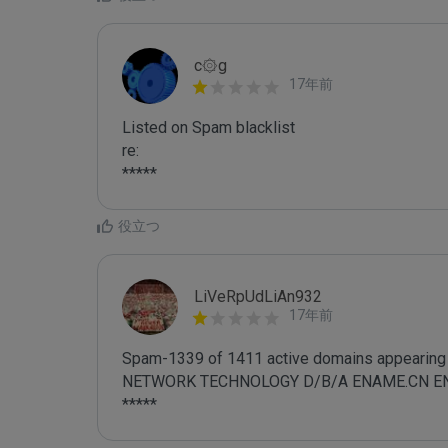
c۞g
17年前
Listed on Spam blacklist

re:

*****
役立つ
LiVeRpUdLiAn932
17年前
Spam-1339 of 1411 active domains appearing 
NETWORK TECHNOLOGY D/B/A ENAME.CN ENAME.
*****