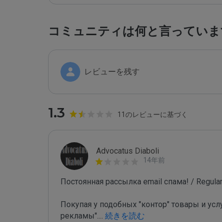
コミュニティは何と言っていま
レビューを残す
1.3
11のレビューに基づく
Advocatus Diaboli
14年前
Постоянная рассылка email спама! / Regular 
Покупая у подобных "контор" товары и усл
рекламы".
...
 続きを読む