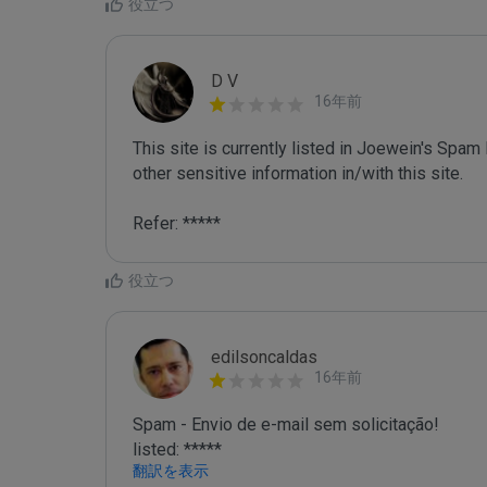
役立つ
D V
16年前
This site is currently listed in Joewein's Spam
other sensitive information in/with this site. 

Refer: *****
役立つ
edilsoncaldas
16年前
Spam - Envio de e-mail sem solicitação!

listed: *****
翻訳を表示