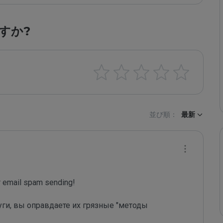
すか?
並び順：
最新
email spam sending!

уги, вы оправдаете их грязные "методы 