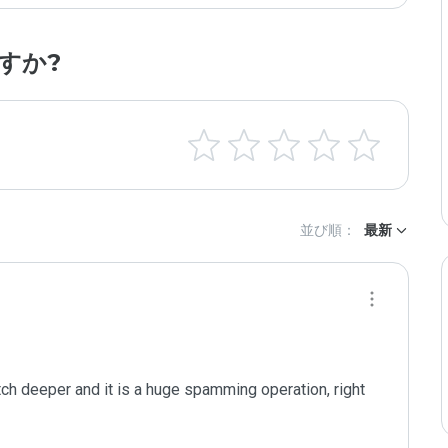
すか?
並び順：
最新
tch deeper and it is a huge spamming operation, right 