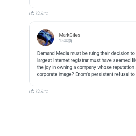
役立つ
MarkGiles
15年前
Demand Media must be ruing their decision to 
largest Internet registrar must have seemed like
the joy in owning a company whose reputation as
corporate image? Enom's persistent refusal to 
む
役立つ