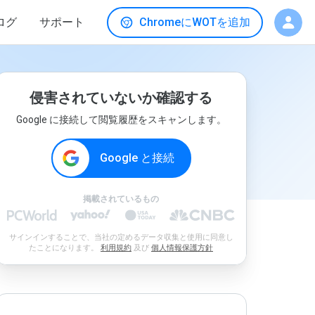
ログ
サポート
ChromeにWOTを追加
侵害されていないか確認する
Google に接続して閲覧履歴をスキャンします。
Google と接続
掲載されているもの
サインインすることで、当社の定めるデータ収集と使用に同意し
たことになります。
利用規約
及び
個人情報保護方針