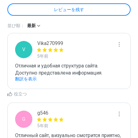
レビューを残す
並び順：
最新
Vika270999
V
5年前
Отличная и удобная структура сайта.

Доступно представлена информация.
翻訳を表示
役立つ
g546
G
5年前
Отличный сайт, визуально смотрится приятно, 