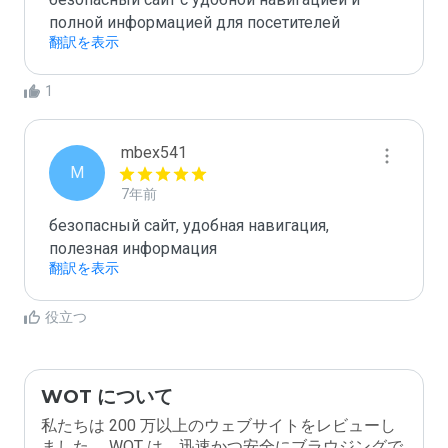
полной информацией для посетителей
翻訳を表示
1
mbex541
M
7年前
безопасный сайт, удобная навигация, 
полезная информация
翻訳を表示
役立つ
WOT について
私たちは 200 万以上のウェブサイトをレビューし
ました。 WOT は、迅速かつ安全にブラウジングで