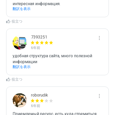
интересная информация.
翻訳を表示
役立つ
7393251
6年前
удобная структура сайта, много полезной 
информации
翻訳を表示
役立つ
roborudik
6年前
Приемлемый ресурс, есть куда стремиться.