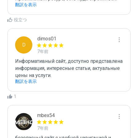
翻訳を表示
役立つ
dimos01
D
7年前
Информативный сайт, доступно представлена 
информация, интересные статьи, актуальные 
цены на услуги.
翻訳を表示
1
mbex54
7年前
безопасный сайт с удобной навигацией и 