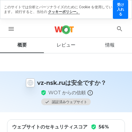
受け
このサイトでは分析とパーソナライズのために Cookie を使用してい
vz-
入れ
ます。 続行すると、当社の
クッキーポリシー。
nsk.ru
る
にレ
ビュ
menu
ーを
残す
概要
レビュー
情報
この
ウェ
ブサ
vz-nsk.ruは安全ですか？
イト
を1
WOT からの信頼
から
5の
認証済みウェブサイト
間
で、
どの
よう
ウェブサイトのセキュリティスコア
56%
に評