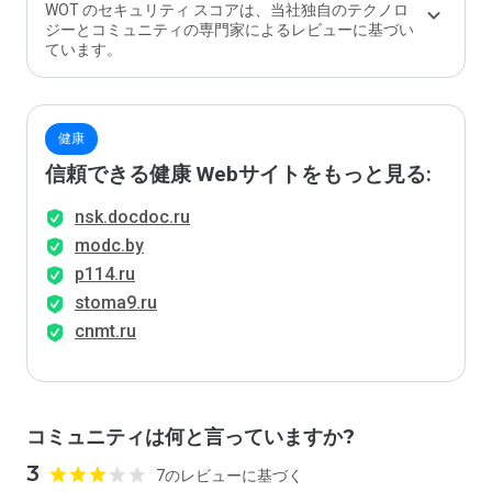
価し
WOT のセキュリティ スコアは、当社独自のテクノロ
ます
ジーとコミュニティの専門家によるレビューに基づい
か？
ています。
健康
信頼できる健康 Webサイトをもっと見る:
nsk.docdoc.ru
modc.by
p114.ru
stoma9.ru
cnmt.ru
コミュニティは何と言っていますか?
3
7のレビューに基づく