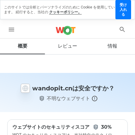
受け
このサイトでは分析とパーソナライズのために Cookie を使用してい
ndopit.cn
入れ
ます。 続行すると、当社の
クッキーポリシー。
レビュー
る
残す
menu
概要
レビュー
情報
この
ウェ
ブサ
イト
を1
から
wandopit.cnは安全ですか？
5の
間
不明なウェブサイト
で、
どの
よう
に評
価し
ます
ウェブサイトのセキュリティスコア
30%
か？