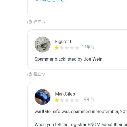
役立つ
Figure10
14年前
Spammer blacklisted by Joe Wein
役立つ
MarkGiles
14年前
warlfator.info was spammed in September, 201
When you tell the registrar ENOM about their p