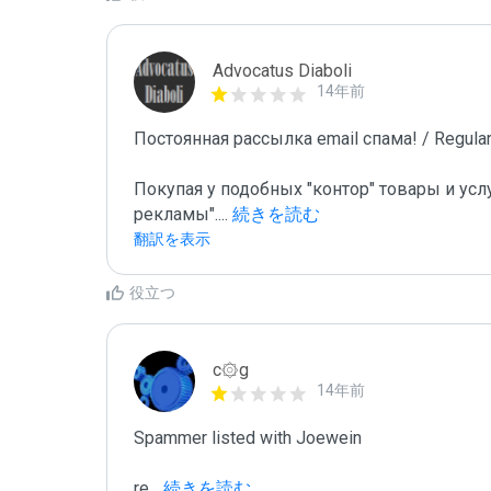
Advocatus Diaboli
14年前
Постоянная рассылка email спама! / Regular 
Покупая у подобных "контор" товары и усл
рекламы".
...
 続きを読む
翻訳を表示
役立つ
c۞g
14年前
Spammer listed with Joewein

re
...
 続きを読む