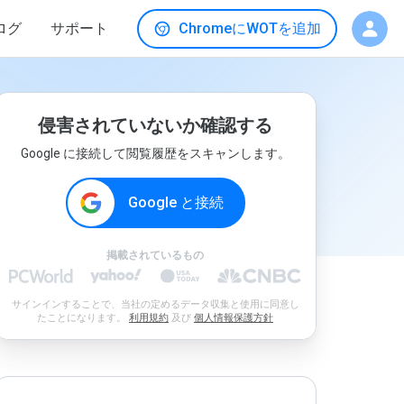
ログ
サポート
ChromeにWOTを追加
侵害されていないか確認する
Google に接続して閲覧履歴をスキャンします。
Google と接続
掲載されているもの
サインインすることで、当社の定めるデータ収集と使用に同意し
たことになります。
利用規約
及び
個人情報保護方針