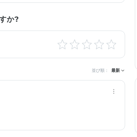
すか?
並び順：
最新