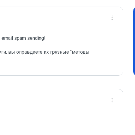
email spam sending!

уги, вы оправдаете их грязные "методы 