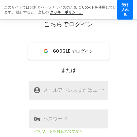
受け
このサイトでは分析とパーソナライズのために Cookie を使用してい
irplane.info
入れ
ます。 続行すると、当社の
クッキーポリシー。
ビューを残
る
こちらでログイン
menu
概要
レビュー
情報
GOOGLE でログイン
この
ウェ
ブサ
または
イト
を1
から
warmairplane.infoは安全ですか？
5の
メールアドレスまたはユーザ
名
間
不明なウェブサイト
で、
どの
よう
に評
パスワード
価し
ます
ウェブサイトのセキュリティスコ
該当な
パスワードをお忘れですか？
か？
ア
し