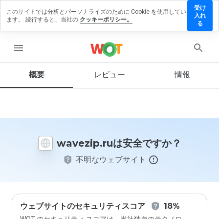
受け
このサイトでは分析とパーソナライズのために Cookie を使用してい
vezip.ru
入れ
ます。 続行すると、当社の
クッキーポリシー。
レビュ
る
を残す
menu
概要
レビュー
情報
この
ウェ
ブサ
イト
を1
から
wavezip.ruは安全ですか？
5の
間
不明なウェブサイト
で、
どの
よう
に評
価し
ます
ウェブサイトのセキュリティスコア
18%
か？