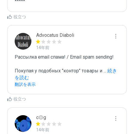
*****
役立つ
Advocatus Diaboli
14年前
Рассылка email спама! / Email spam sending! 

Покупая у подобных "контор" товары и 
...
 続き
を読む
翻訳を表示
役立つ
c۞g
14年前