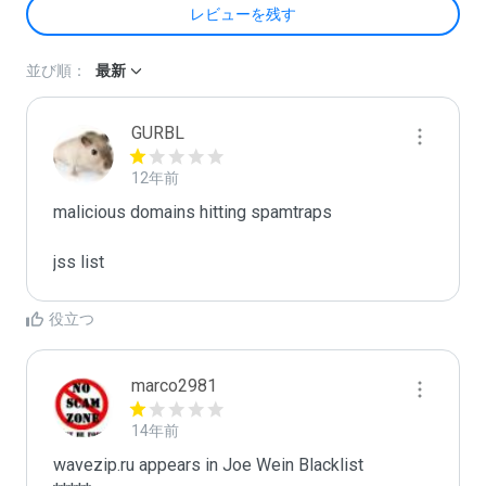
レビューを残す
並び順：
最新
GURBL
12年前
malicious domains hitting spamtraps

jss list
役立つ
marco2981
14年前
wavezip.ru appears in Joe Wein Blacklist
