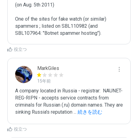
(on Aug. 5th 2011)

One of the sites for fake watch (or similar) 
spammers ; listed on SBL110982 (and 
SBL107964: "Botnet spammer hosting").
役立つ
MarkGiles
15年前
A company located in Russia - registrar:  NAUNET-
REG-RIPN - accepts service contracts from 
criminals for Russian (.ru) domain names. They are 
sinking Russia's reputation 
...
 続きを読む
役立つ