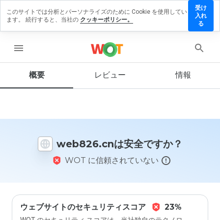
受け
このサイトでは分析とパーソナライズのために Cookie を使用してい
b826.cn
入れ
ます。 続行すると、当社の
クッキーポリシー。
レビュ
る
を残す
menu
概要
レビュー
情報
この
ウェ
ブサ
イト
を1
から
web826.cnは安全ですか？
5の
間
WOT に信頼されていない
で、
どの
よう
に評
価し
ます
ウェブサイトのセキュリティスコア
23%
か？