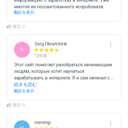
информацию о заработках в интернете. Уже 
многое из посоветованного испробовала.
翻訳を表示
役立つ
Serg.Oknetchirik
S
12年前
Этот сайт помогает разобраться начинающим 
людям, которые хотят научиться 
зарабатывать в интернете. Я и сам начинал с 
...
続きを読む
翻訳を表示
役立つ
merengi