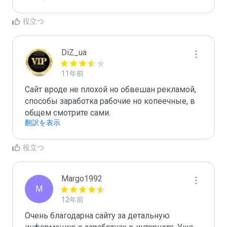
役立つ
DiZ_ua
11年前
Сайт вроде не плохой но обвешан рекламой, 
способы заработка рабочие но копеечные, в 
общем смотрите сами.
翻訳を表示
役立つ
Margo1992
M
12年前
Очень благодарна сайту за детальную 