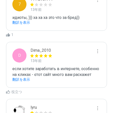
7
13年前
идиоты, ))) ха ха ха это что за бред))
翻訳を表示
1
Dima_2010
D
13年前
если хотите заработать в интернете, особенно 
на кликах - єтот сайт много вам раскажет
翻訳を表示
役立つ
lyru