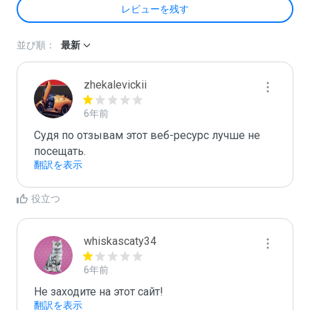
レビューを残す
並び順：
最新
zhekalevickii
6年前
Судя по отзывам этот веб-ресурс лучше не 
посещать.
翻訳を表示
役立つ
whiskascaty34
6年前
Не заходите на этот сайт!
翻訳を表示