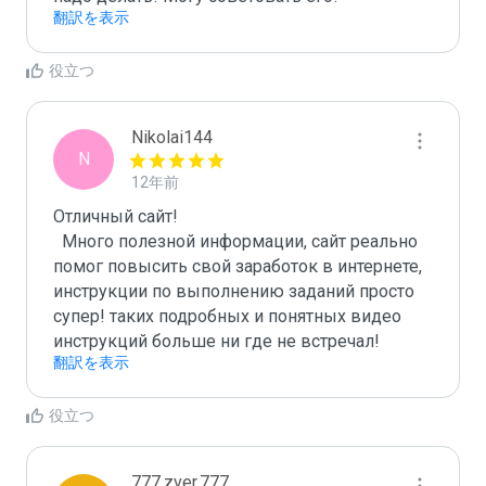
翻訳を表示
役立つ
Nikolai144
N
12年前
Отличный сайт!

  Много полезной информации, сайт реально 
помог повысить свой заработок в интернете, 
инструкции по выполнению заданий просто 
супер! таких подробных и понятных видео 
инструкций больше ни где не встречал!
翻訳を表示
役立つ
777.zver.777