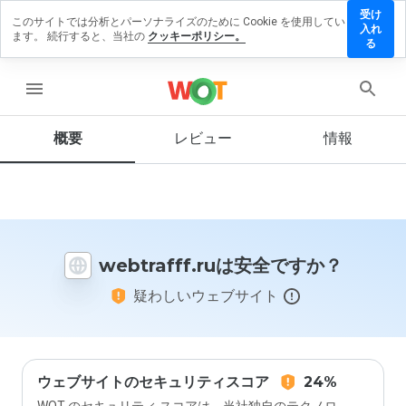
受け
このサイトでは分析とパーソナライズのために Cookie を使用してい
btrafff.ru
入れ
ます。 続行すると、当社の
クッキーポリシー。
レビュー
る
残す
menu
概要
レビュー
情報
この
ウェ
ブサ
イト
を1
から
webtrafff.ruは安全ですか？
5の
間
疑わしいウェブサイト
で、
どの
よう
に評
価し
ます
ウェブサイトのセキュリティスコア
24%
か？