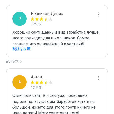
Резников Денис
Р
12年前
Хороший сайт! Данный вид заработка лучше 
всего подходит для школьников. Самое 
главное, что он надёжный и честный! 
翻訳を表示
役立つ
Антон.
А
12年前
Отличный сайт! Я и сам уже несколько 
недель пользуюсь им. Заработок хоть и не 
большой, но зато для этого почти ничего не 
надо делать! Могу советовать его!