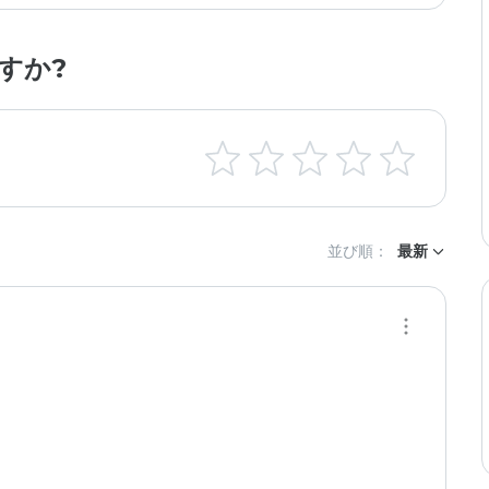
すか?
並び順：
最新