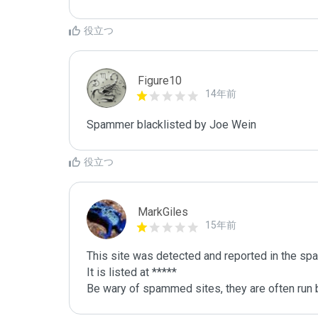
役立つ
Figure10
14年前
Spammer blacklisted by Joe Wein
役立つ
MarkGiles
15年前
This site was detected and reported in the spa
It is listed at *****

Be wary of spammed sites, they are often run b