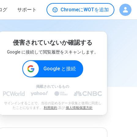
ログ
サポート
ChromeにWOTを追加
侵害されていないか確認する
Google に接続して閲覧履歴をスキャンします。
Google と接続
掲載されているもの
サインインすることで、当社の定めるデータ収集と使用に同意し
たことになります。
利用規約
及び
個人情報保護方針