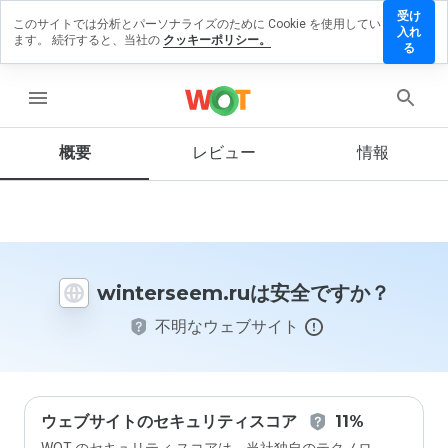
受け
このサイトでは分析とパーソナライズのために Cookie を使用してい
terseem.ru
入れ
ます。 続行すると、当社の
クッキーポリシー。
レビューを
る
す
menu
概要
レビュー
情報
この
ウェ
ブサ
イト
を1
から
winterseem.ruは安全ですか？
5の
間
不明なウェブサイト
で、
どの
よう
に評
価し
ます
ウェブサイトのセキュリティスコア
11%
か？