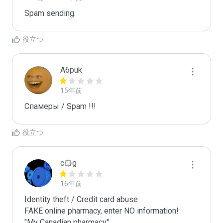
Spam sending.
役立つ
A6puk
15年前
Спамеры / Spam !!!
役立つ
c۞g
16年前
Identity theft / Credit card abuse

FAKE online pharmacy, enter NO information!

"My Canadian pharmacy"
