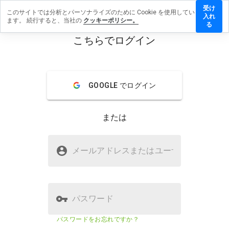
受け
このサイトでは分析とパーソナライズのために Cookie を使用してい
domhow.ru
入れ
ます。 続行すると、当社の
クッキーポリシー。
レビューを
る
す
こちらでログイン
menu
概要
レビュー
情報
GOOGLE でログイン
この
ウェ
ブサ
または
イト
を1
から
wisdomhow.ruは安全ですか？
5の
メールアドレスまたはユーザ
名
間
不明なウェブサイト
で、
どの
よう
に評
パスワード
価し
ます
ウェブサイトのセキュリティスコア
22%
パスワードをお忘れですか？
か？