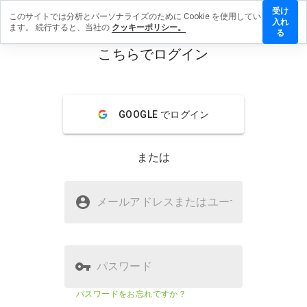
受け
このサイトでは分析とパーソナライズのために Cookie を使用してい
owergive.cn
入れ
ます。 続行すると、当社の
クッキーポリシー。
ビューを残
る
こちらでログイン
menu
概要
レビュー
情報
GOOGLE でログイン
この
ウェ
ブサ
または
イト
を1
から
workpowergive.cnは安全ですか？
5の
メールアドレスまたはユーザ
名
間
疑わしいウェブサイト
で、
どの
よう
に評
パスワード
価し
ます
ウェブサイトのセキュリティスコア
23%
パスワードをお忘れですか？
か？