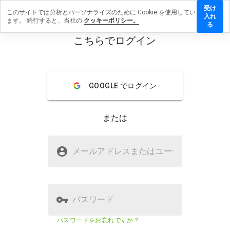
受け
このサイトでは分析とパーソナライズのために Cookie を使用してい
voicewere.cn
入れ
ます。 続行すると、当社の
クッキーポリシー。
ビューを残す
る
こちらでログイン
menu
概要
レビュー
情報
この
GOOGLE でログイン
ウェ
ブサ
イト
または
を1
から
5の
wouldvoicewere.cnは安全ですか？
間
メールアドレスまたはユーザ
名
で、
不明なウェブサイト
どの
よう
に評
価し
パスワード
ます
か？
ウェブサイトのセキュリティスコア
23%
パスワードをお忘れですか？