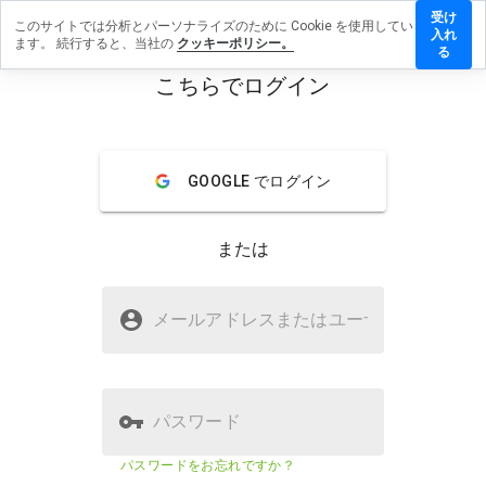
受け
このサイトでは分析とパーソナライズのために Cookie を使用してい
xavgz.cn
入れ
ます。 続行すると、当社の
クッキーポリシー。
レビュー
る
残す
こちらでログイン
menu
概要
レビュー
情報
GOOGLE でログイン
この
ウェ
ブサ
または
イト
を1
から
woxavgz.cnは安全ですか？
5の
メールアドレスまたはユーザ
名
間
疑わしいウェブサイト
で、
どの
よう
に評
パスワード
価し
ます
ウェブサイトのセキュリティスコア
12%
パスワードをお忘れですか？
か？