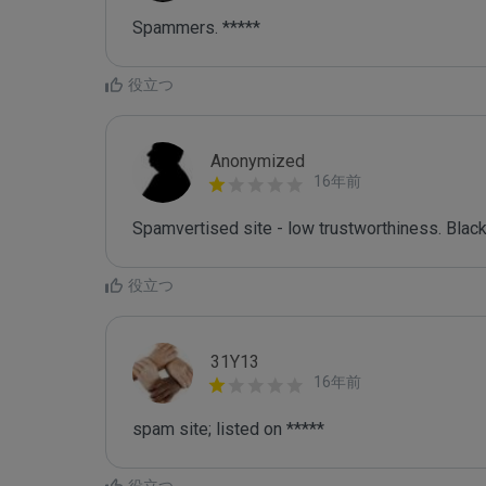
Spammers. *****
役立つ
Anonymized
16年前
Spamvertised site - low trustworthiness. Black
役立つ
31Y13
16年前
spam site; listed on *****