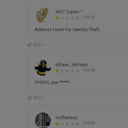
WOT Expert.™
16年前
Address Used For Identity Theft.
役立つ
difrawi_defrawy
16年前
PHISH, see *****
役立つ
evilfantasy
16年前