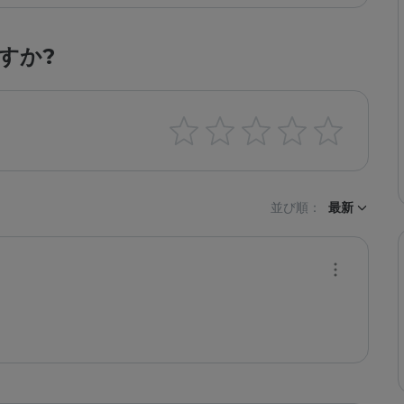
すか?
並び順：
最新