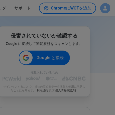
ログ
サポート
ChromeにWOTを追加
侵害されていないか確認する
Google に接続して閲覧履歴をスキャンします。
Google と接続
掲載されているもの
サインインすることで、当社の定めるデータ収集と使用に同意し
たことになります。
利用規約
及び
個人情報保護方針