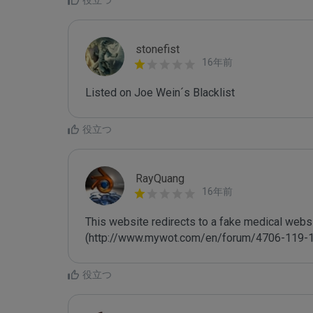
役立つ
stonefist
16年前
Listed on Joe Wein´s Blacklist
役立つ
RayQuang
16年前
This website redirects to a fake medical websit
(http://www.mywot.com/en/forum/4706-119-1
役立つ