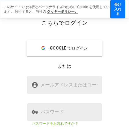
受け
このサイトでは分析とパーソナライズのために Cookie を使用してい
入れ
ます。 続行すると、当社の
クッキーポリシー。
gjldtdh8r.xn-
る
iにレビューを
こちらでログイン
menu
概要
レビュー
情報
GOOGLE でログイン
この
ウェ
または
ブサ
イト
を1
xn----7sbbvggjldtdh8r.xn--p1aiは
から
メールアドレスまたはユーザ
名
安全ですか？
5の
間
WOT に信頼されていない
で、
どの
よう
パスワード
に評
価し
ウェブサイトのセキュリティスコ
該当な
パスワードをお忘れですか？
ます
ア
し