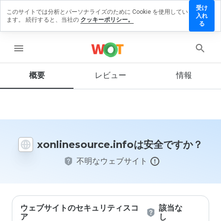
受け
このサイトでは分析とパーソナライズのために Cookie を使用してい
esource.info
入れ
ます。 続行すると、当社の
クッキーポリシー。
ビューを残す
る
menu
概要
レビュー
情報
この
ウェ
ブサ
イト
を1
から
5の
xonlinesource.infoは安全ですか？
間
で、
不明なウェブサイト
どの
よう
に評
価し
ます
か？
ウェブサイトのセキュリティスコ
該当な
ア
し