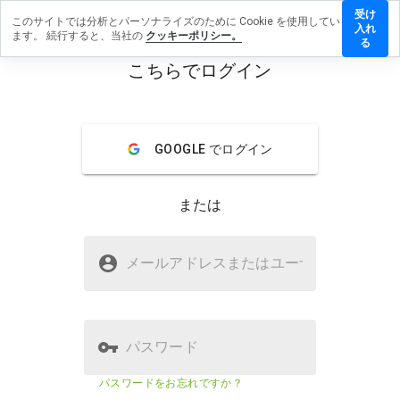
受け
このサイトでは分析とパーソナライズのために Cookie を使用してい
orturl.info
入れ
ます。 続行すると、当社の
クッキーポリシー。
レビュー
る
残す
こちらでログイン
menu
概要
レビュー
情報
GOOGLE でログイン
この
ウェ
ブサ
または
イト
を1
から
xshorturl.infoは安全ですか？
5の
メールアドレスまたはユーザ
名
間
不明なウェブサイト
で、
どの
よう
に評
パスワード
価し
ます
ウェブサイトのセキュリティスコア
29%
パスワードをお忘れですか？
か？