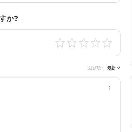
すか?
並び順：
最新