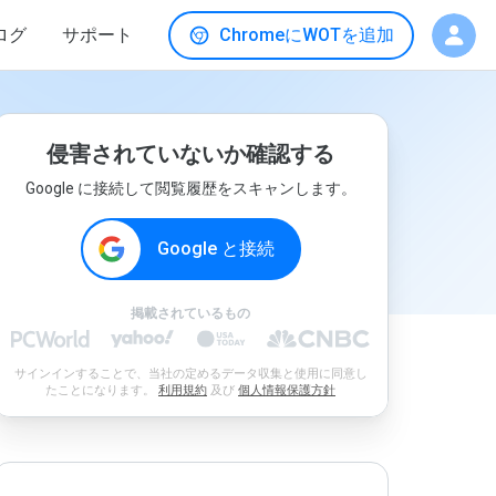
ログ
サポート
ChromeにWOTを追加
侵害されていないか確認する
Google に接続して閲覧履歴をスキャンします。
Google と接続
掲載されているもの
サインインすることで、当社の定めるデータ収集と使用に同意し
たことになります。
利用規約
及び
個人情報保護方針