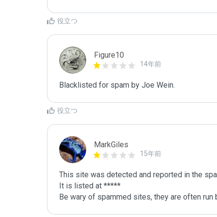
役立つ
Figure10
14年前
Blacklisted for spam by Joe Wein.
役立つ
MarkGiles
15年前
This site was detected and reported in the spa
It is listed at *****

Be wary of spammed sites, they are often run b