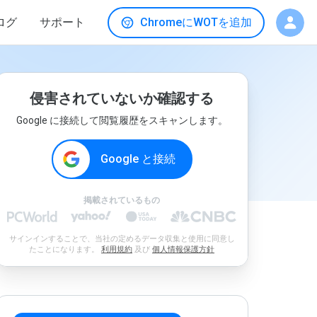
ログ
サポート
ChromeにWOTを追加
侵害されていないか確認する
Google に接続して閲覧履歴をスキャンします。
Google と接続
掲載されているもの
サインインすることで、当社の定めるデータ収集と使用に同意し
たことになります。
利用規約
及び
個人情報保護方針