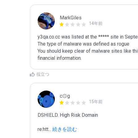
MarkGiles
14年前
y3qa.co.cc was listed at the ***** site in Sept
The type of malware was defined as rogue

You should keep clear of malware sites like thi
役立つ
c۞g
15年前
DSHIELD. High Risk Domain

re:htt
...
 続きを読む