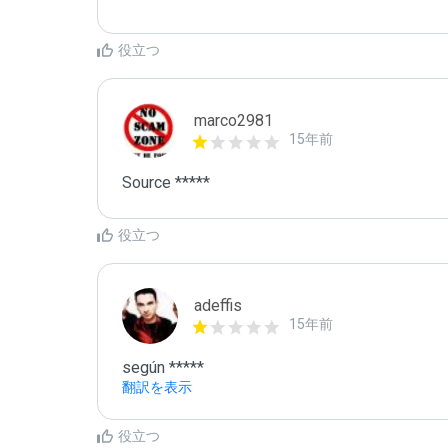
役立つ
marco2981
15年前
Source *****
役立つ
adeffis
15年前
según *****
翻訳を表示
役立つ