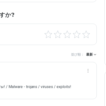
すか?
並び順：
最新
/ Malware - trojans / viruses / exploits!