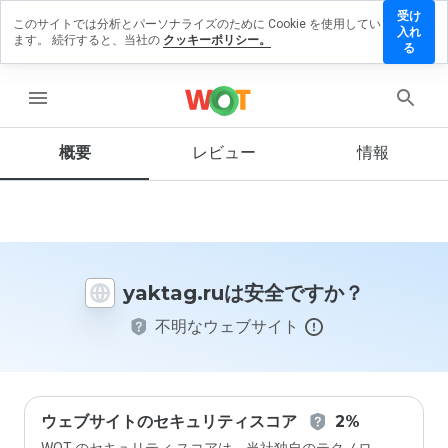
受け
このサイトでは分析とパーソナライズのために Cookie を使用してい
aktag.ru
入れ
ます。 続行すると、当社の
クッキーポリシー。
にレビ
る
ューを
残す
menu
概要
レビュー
情報
この
ウェ
ブサ
イト
を1
yaktag.ruは安全ですか？
から
5の
不明なウェブサイト
間
で、
どの
よう
に評
価し
ウェブサイトのセキュリティスコア
2%
ます