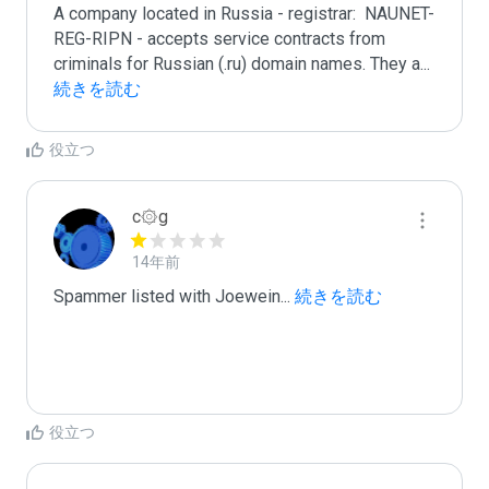
A company located in Russia - registrar:  NAUNET-
REG-RIPN - accepts service contracts from 
criminals for Russian (.ru) domain names. They a
...
続きを読む
役立つ
c۞g
14年前
Spammer listed with Joewein
...
 続きを読む
役立つ