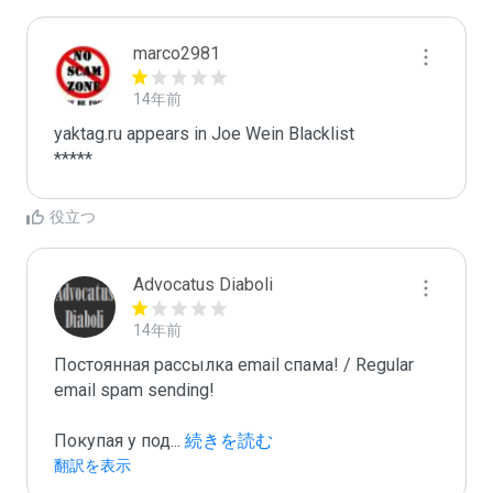
marco2981
14年前
yaktag.ru appears in Joe Wein Blacklist

*****
役立つ
Advocatus Diaboli
14年前
Постоянная рассылка email спама! / Regular 
email spam sending!

Покупая у под
...
 続きを読む
翻訳を表示