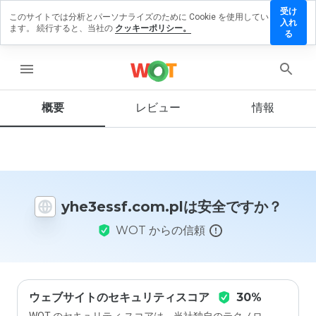
受け
このサイトでは分析とパーソナライズのために Cookie を使用してい
essf.com.pl
入れ
ます。 続行すると、当社の
クッキーポリシー。
ビューを残
る
menu
概要
レビュー
情報
この
ウェ
ブサ
イト
を1
から
yhe3essf.com.plは安全ですか？
5の
間
WOT からの信頼
で、
どの
よう
に評
価し
ます
ウェブサイトのセキュリティスコア
30%
か？