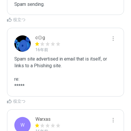
Spam sending.
役立つ
c۞g
16年前
Spam site advertised in email that is itself, or 
links to a Phishing site.

re:

*****
役立つ
Warxas
W