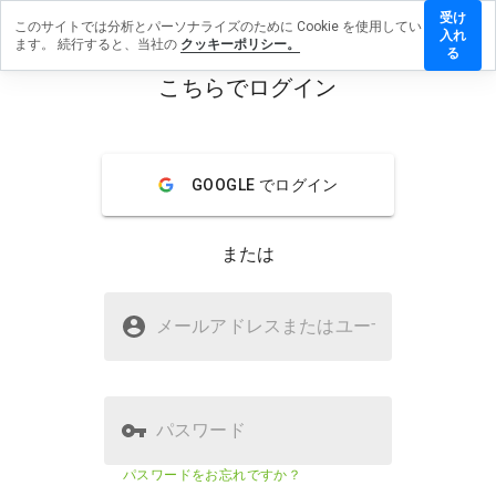
受け
このサイトでは分析とパーソナライズのために Cookie を使用してい
3494.info
入れ
ます。 続行すると、当社の
クッキーポリシー。
レビュー
る
残す
こちらでログイン
menu
概要
レビュー
情報
GOOGLE でログイン
この
ウェ
ブサ
または
イト
を1
から
yy3494.infoは安全ですか？
5の
メールアドレスまたはユーザ
名
間
疑わしいウェブサイト
で、
どの
よう
に評
パスワード
価し
ます
ウェブサイトのセキュリティスコア
8%
パスワードをお忘れですか？
か？