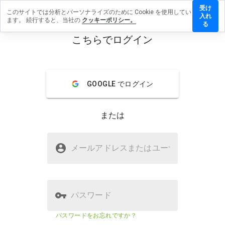
受け
このサイトでは分析とパーソナライズのために Cookie を使用してい
ikino019.in
入れ
ます。 続行すると、当社の
クッキーポリシー。
ビューを
る
こちらでログイン
menu
概要
レビュー
情報
GOOGLE でログイン
この
ウェ
ブサ
または
イト
を1
から
zeblikino019.inは安全ですか？
5の
メールアドレスまたはユーザ
名
間
疑わしいウェブサイト
で、
どの
よう
に評
パスワード
価し
ます
ウェブサイトのセキュリティスコア
2%
パスワードをお忘れですか？
か？