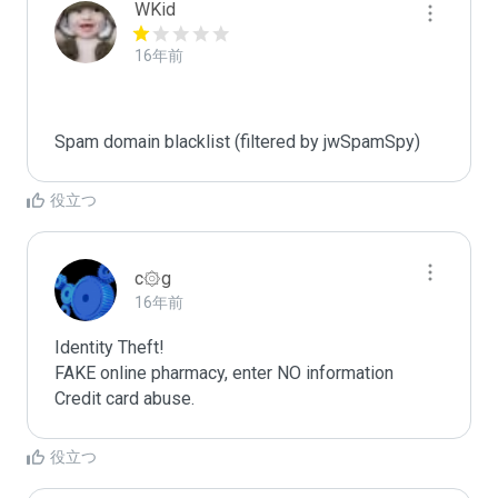
WKid
16年前
Spam domain blacklist (filtered by jwSpamSpy)
役立つ
c۞g
16年前
Identity Theft!

FAKE online pharmacy, enter NO information

Credit card abuse.
役立つ