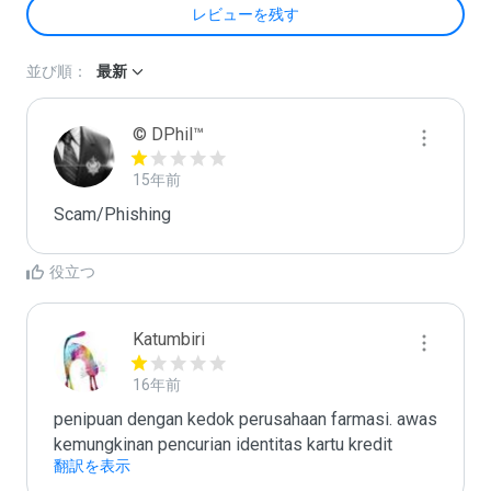
レビューを残す
並び順：
最新
© DPhil™
15年前
Scam/Phishing
役立つ
Katumbiri
16年前
penipuan dengan kedok perusahaan farmasi. awas 
kemungkinan pencurian identitas kartu kredit
翻訳を表示