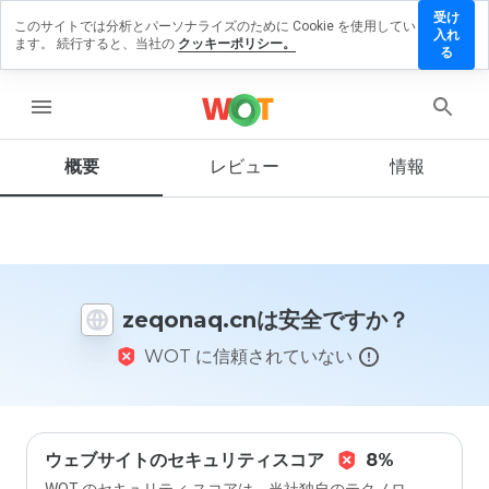
受け
このサイトでは分析とパーソナライズのために Cookie を使用してい
qonaq.cn
入れ
ます。 続行すると、当社の
クッキーポリシー。
レビュー
る
残す
menu
概要
レビュー
情報
この
ウェ
ブサ
イト
を1
から
zeqonaq.cnは安全ですか？
5の
間
WOT に信頼されていない
で、
どの
よう
に評
価し
ます
ウェブサイトのセキュリティスコア
8%
か？