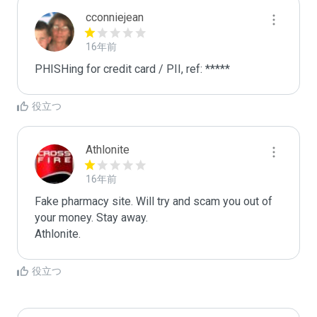
cconniejean
16年前
PHISHing for credit card / PII, ref: *****
役立つ
Athlonite
16年前
Fake pharmacy site. Will try and scam you out of 
your money. Stay away.

Athlonite.
役立つ