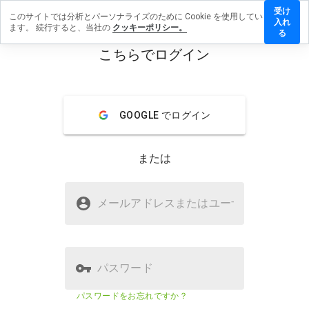
受け
このサイトでは分析とパーソナライズのために Cookie を使用してい
xveven.cn
入れ
ます。 続行すると、当社の
クッキーポリシー。
レビュー
る
残す
こちらでログイン
menu
概要
レビュー
情報
GOOGLE でログイン
この
ウェ
ブサ
または
イト
を1
から
zixveven.cnは安全ですか？
5の
メールアドレスまたはユーザ
名
間
疑わしいウェブサイト
で、
どの
よう
に評
パスワード
価し
ます
ウェブサイトのセキュリティスコア
20%
パスワードをお忘れですか？
か？