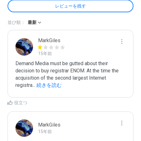
レビューを残す
並び順：
最新
MarkGiles
15年前
Demand Media must be gutted about their 
decision to buy registrar ENOM. At the time the 
acquisition of the second largest Internet 
registra
...
 続きを読む
役立つ
MarkGiles
15年前