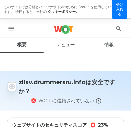
受け
このサイトでは分析とパーソナライズのために Cookie を使用してい
rummersru.info
入れ
ます。 続行すると、当社の
クッキーポリシー。
ューを残す
る
menu
概要
レビュー
情報
この
ウェ
ブサ
イト
を1
から
5の
zllsv.drummersru.infoは安全です
間
か？
で、
どの
WOT に信頼されていない
よう
に評
価し
ます
か？
ウェブサイトのセキュリティスコア
23%