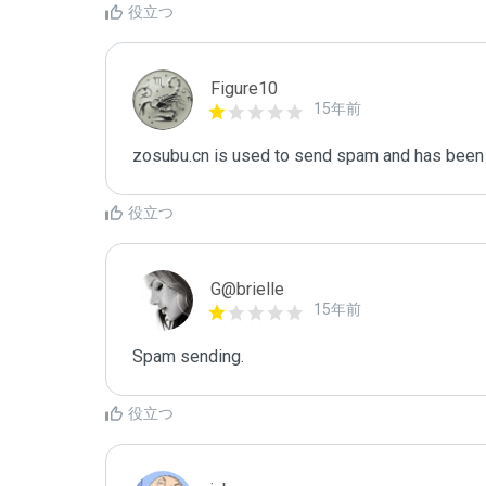
役立つ
Figure10
15年前
zosubu.cn is used to send spam and has been b
役立つ
G@brielle
15年前
Spam sending.
役立つ