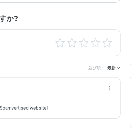
すか?
並び順：
最新
Spamvertised website!