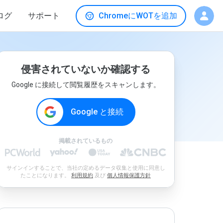
ログ
サポート
ChromeにWOTを追加
侵害されていないか確認する
Google に接続して閲覧履歴をスキャンします。
Google と接続
掲載されているもの
サインインすることで、当社の定めるデータ収集と使用に同意し
たことになります。
利用規約
及び
個人情報保護方針