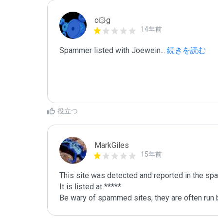
c۞g
14年前
Spammer listed with Joewein
...
 続きを読む
役立つ
MarkGiles
15年前
This site was detected and reported in the spa
It is listed at *****

Be wary of spammed sites, they are often run b