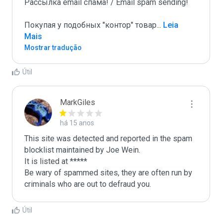
Рассылка email спама! / Email spam sending! 

Покупая у подобных "контор" товар
...
 Leia 
Mais
Mostrar tradução
Útil
MarkGiles
há 15 anos
This site was detected and reported in the spam 
blocklist maintained by Joe Wein.

It is listed at *****

Be wary of spammed sites, they are often run by 
criminals who are out to defraud you.
Útil