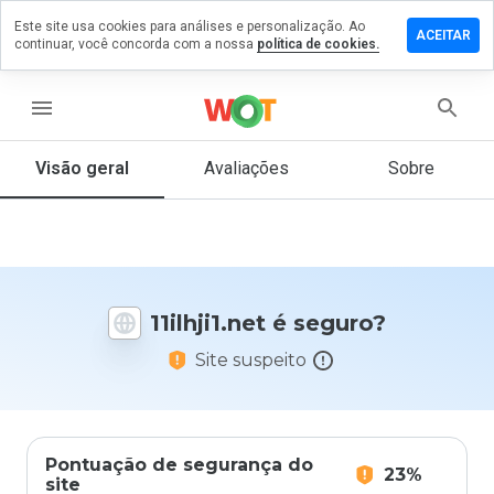
Este site usa cookies para análises e personalização. Ao
ixe um
ACEITAR
continuar, você concorda com a nossa
política de cookies.
mentário
m
ilhji1.net
menu
Visão geral
Avaliações
Sobre
De 1
a 5,
que
nota
você
11ilhji1.net é seguro?
daria
a
Site suspeito
este
site?
Pontuação de segurança do
23%
site