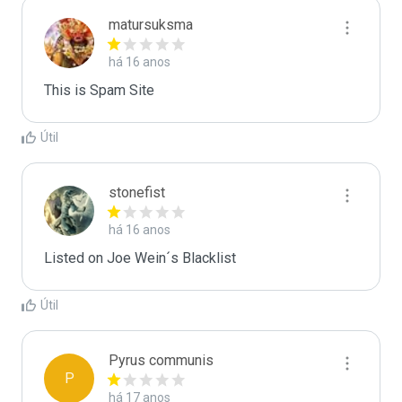
matursuksma
há 16 anos
This is Spam Site
Útil
stonefist
há 16 anos
Listed on Joe Wein´s Blacklist
Útil
Pyrus communis
P
há 17 anos