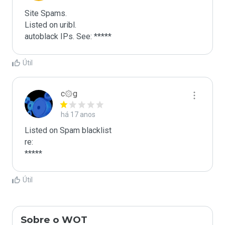
Site Spams.

Listed on uribl.

autoblack IPs. See: *****
Útil
c۞g
há 17 anos
Listed on Spam blacklist

re:

*****
Útil
Sobre o WOT